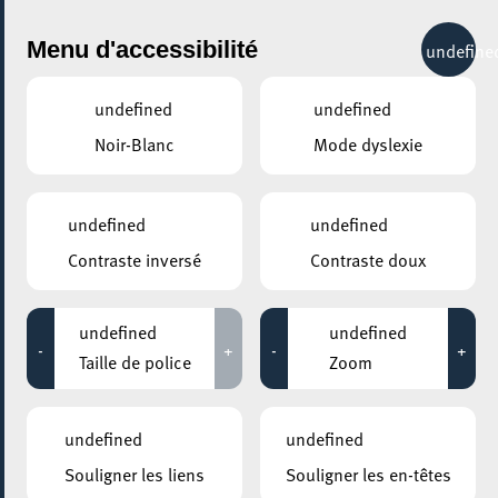
City Life
Menu d'accessibilité
undefine
undefined
undefined
Noir-Blanc
Mode dyslexie
GENRE
BEAUX-ARTS
undefined
undefined
Contraste inversé
Contraste doux
LIEUX
Tous
undefined
undefined
-
+
-
+
Taille de police
Zoom
14 juillet 2022
undefined
undefined
KONSCHTHAL ESCH
Souligner les liens
Souligner les en-têtes
Visite dessinée – Walking, Talking, Drawing