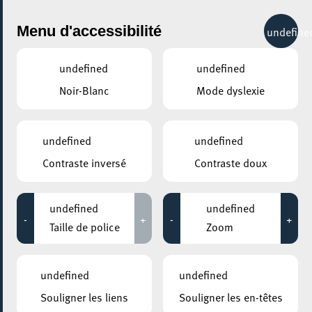
City Life
Menu d'accessibilité
undefine
undefined
undefined
Noir-Blanc
Mode dyslexie
GENRE
INFORMATIQUE
undefined
undefined
Contraste inversé
Contraste doux
LIEUX
Tous
undefined
undefined
-
+
-
+
Taille de police
Zoom
13 octobre 2022
undefined
undefined
UNIVERSITÉ DU LUXEMBOURG – CAMPUS BELVAL / MAISON DU SAVOIR
Souligner les liens
Souligner les en-têtes
CyberDay.lu 2022