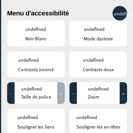
City Life
Menu d'accessibilité
undefine
undefined
undefined
Noir-Blanc
Mode dyslexie
undefined
undefined
Contraste inversé
Contraste doux
undefined
undefined
-
+
-
+
Taille de police
Zoom
undefined
undefined
Souligner les liens
Souligner les en-têtes
AJOUTER À ICAL