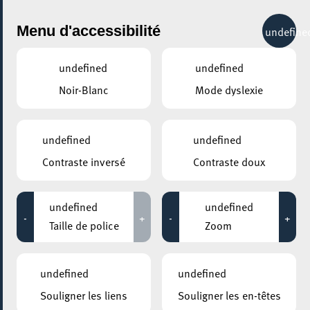
City Life
Menu d'accessibilité
undefine
undefined
undefined
Noir-Blanc
Mode dyslexie
GENRE
BLUES
undefined
undefined
Contraste inversé
Contraste doux
LIEUX
Tous
undefined
undefined
-
+
-
+
Taille de police
Zoom
31 mars 2023
undefined
undefined
MAISON DES ARTS ET DES ETUDIANTS
Souligner les liens
Souligner les en-têtes
Retour Vers Le Futur