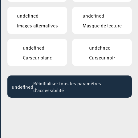
VOLBEAT + Skrindred + Bad Wolves
19:00
undefined
undefined
Images alternatives
Masque de lecture
ESCHER BIBLIOTHÉIK – BIBLIOTHÈQUE MUNICIPALE D’ESCH-SUR-ALZETTE
Visites guidées: Sur les traces de notre
bibliothèque
undefined
undefined
Jusqu'au 31 août
Curseur blanc
Curseur noir
ESCHER JUGENDHAUS
BAKEN A GENÉISSEN / ATELIER PATISSERIE
Jusqu'au 06 septembre
Réinitialiser tous les paramètres
undefined
d'accessibilité
PARC GAALGEBIERG
BALADE DANS UN PARC / EIN SPAZIERGANG
IM PARK
Jusqu'au 11 septembre
4U – CIGL ESCH
COMPUTER A KAFFI