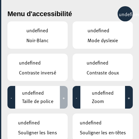
City Life
Menu d'accessibilité
undefine
undefined
undefined
Noir-Blanc
Mode dyslexie
GENRE
ROCK / HARD ROCK / MÉTAL
undefined
undefined
Contraste inversé
Contraste doux
LIEUX
Tous
undefined
undefined
-
+
-
+
Taille de police
Zoom
28 novembre 2022
undefined
undefined
ROCKHAL – ETABLISSEMENT PUBLIC CENTRE DE MUSIQUES
Souligner les liens
Souligner les en-têtes
AMPLIFIÉES