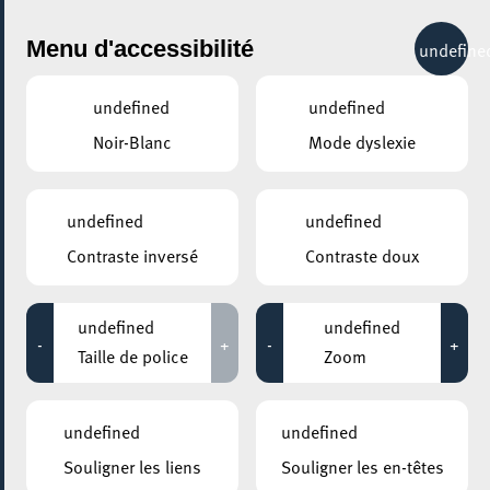
City Life
Menu d'accessibilité
undefine
undefined
undefined
Noir-Blanc
Mode dyslexie
undefined
undefined
Contraste inversé
Contraste doux
undefined
undefined
-
+
-
+
Taille de police
Zoom
AJOUTER À ICAL
undefined
undefined
COMMENT Y ACCÉDER
Souligner les liens
Souligner les en-têtes
PARTAGER L'ÉVENEMENT