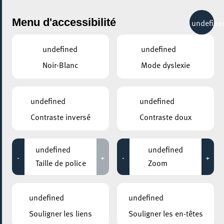
City Life
Menu d'accessibilité
undefine
undefined
undefined
Noir-Blanc
Mode dyslexie
GENRE
ART
undefined
undefined
Contraste inversé
Contraste doux
LIEUX
Tous
undefined
undefined
-
+
-
+
Taille de police
Zoom
09 mars 2022
undefined
undefined
LUXEMBOURG LEARNING CENTRE
Souligner les liens
Souligner les en-têtes
Science Comic Exhibition "LUX:plorations – A