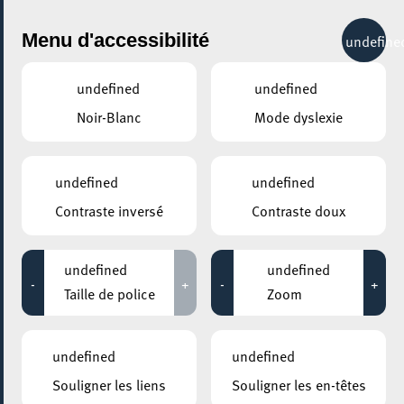
City Life
Menu d'accessibilité
undefine
undefined
undefined
Noir-Blanc
Mode dyslexie
GENRE
LATINO
undefined
undefined
Contraste inversé
Contraste doux
LIEUX
Tous
undefined
undefined
-
+
-
+
Taille de police
Zoom
06 avril 2024
undefined
undefined
ROCKHAL – ETABLISSEMENT PUBLIC CENTRE DE MUSIQUES
Souligner les liens
Souligner les en-têtes
AMPLIFIÉES