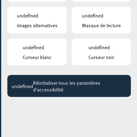
BRESH
22:00
undefined
undefined
Images alternatives
Masque de lecture
ESCHER BIBLIOTHÉIK – BIBLIOTHÈQUE MUNICIPALE D’ESCH-SUR-ALZETTE
Visites guidées: Sur les traces de notre
bibliothèque
undefined
undefined
Jusqu'au 31 août
Curseur blanc
Curseur noir
ESCHER JUGENDHAUS
BAKEN A GENÉISSEN / ATELIER PATISSERIE
Jusqu'au 06 septembre
Réinitialiser tous les paramètres
undefined
d'accessibilité
PARC GAALGEBIERG
BALADE DANS UN PARC / EIN SPAZIERGANG
IM PARK
Jusqu'au 11 septembre
4U – CIGL ESCH
COMPUTER A KAFFI