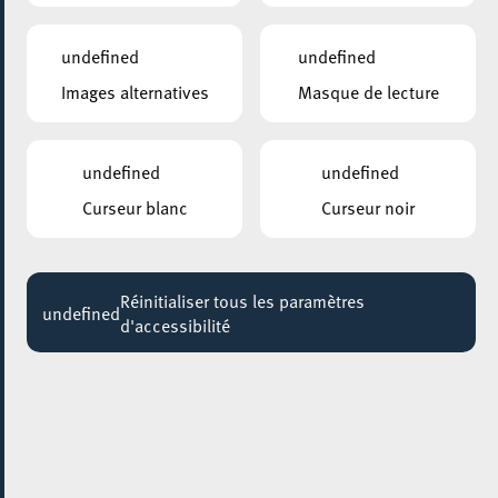
DEATHSTARS
20:30
undefined
undefined
Images alternatives
Masque de lecture
ESCHER BIBLIOTHÉIK – BIBLIOTHÈQUE MUNICIPALE D’ESCH-SUR-ALZETTE
Visites guidées: Sur les traces de notre
bibliothèque
undefined
undefined
Jusqu'au 31 août
Curseur blanc
Curseur noir
ESCHER JUGENDHAUS
BAKEN A GENÉISSEN / ATELIER PATISSERIE
Jusqu'au 06 septembre
Réinitialiser tous les paramètres
undefined
d'accessibilité
PARC GAALGEBIERG
BALADE DANS UN PARC / EIN SPAZIERGANG
IM PARK
Jusqu'au 11 septembre
4U – CIGL ESCH
COMPUTER A KAFFI