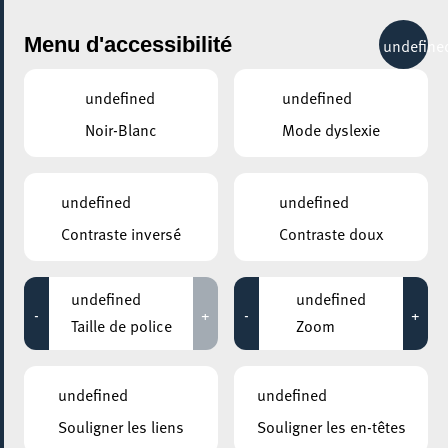
City Life
Menu d'accessibilité
undefine
undefined
undefined
Noir-Blanc
Mode dyslexie
GENRE
CONCERTS - AUTRES
undefined
undefined
Contraste inversé
Contraste doux
LIEUX
Tous
undefined
undefined
-
+
-
+
Taille de police
Zoom
14 février 2023
undefined
undefined
ROCKHAL – ETABLISSEMENT PUBLIC CENTRE DE MUSIQUES
Souligner les liens
Souligner les en-têtes
AMPLIFIÉES