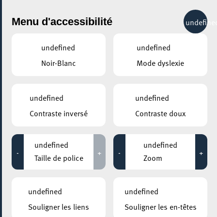
City Life
Menu d'accessibilité
undefine
undefined
undefined
Noir-Blanc
Mode dyslexie
undefined
undefined
Contraste inversé
Contraste doux
undefined
undefined
-
+
-
+
Taille de police
Zoom
AJOUTER À ICAL
undefined
undefined
COMMENT Y ACCÉDER
Souligner les liens
Souligner les en-têtes
PARTAGER L'ÉVENEMENT