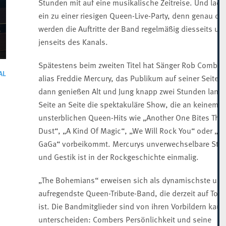
Stunden mit auf eine musikalische Zeitreise. Und lade
ein zu einer riesigen Queen-Live-Party, denn genau die
werden die Auftritte der Band regelmäßig diesseits un
jenseits des Kanals.
Spätestens beim zweiten Titel hat Sänger Rob Comber
AL
alias Freddie Mercury, das Publikum auf seiner Seite. 
dann genießen Alt und Jung knapp zwei Stunden lang
Seite an Seite die spektakuläre Show, die an keinem d
unsterblichen Queen-Hits wie „Another One Bites The
Dust“, „A Kind Of Magic“, „We Will Rock You“ oder „R
GaGa“ vorbeikommt. Mercurys unverwechselbare Sti
und Gestik ist in der Rockgeschichte einmalig.
„The Bohemians“ erweisen sich als dynamischste und
aufregendste Queen-Tribute-Band, die derzeit auf Tour
ist. Die Bandmitglieder sind von ihren Vorbildern kau
unterscheiden: Combers Persönlichkeit und seine