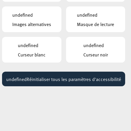
n
URIAH HEEP
26 octobre 2026
s
19:30 - 20:30
undefined
undefined
d
Images alternatives
Masque de lecture
,
Ab
undefined
undefined
Curseur blanc
Curseur noir
er
adio
undefined
Réinitialiser tous les paramètres d'accessibilité
mme
m zu