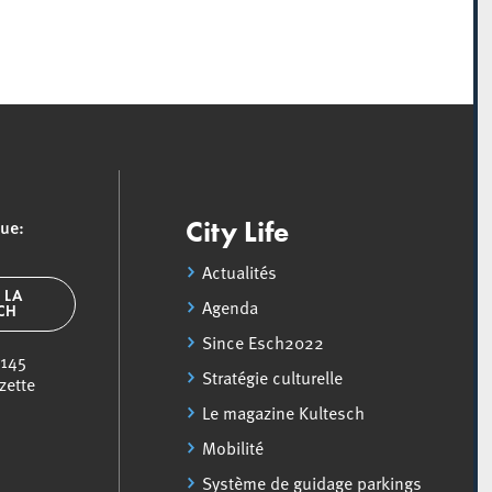
que:
City Life
Actualités
 LA
Agenda
SCH
Since Esch2022
 145
Stratégie culturelle
zette
Le magazine Kultesch
Mobilité
Système de guidage parkings