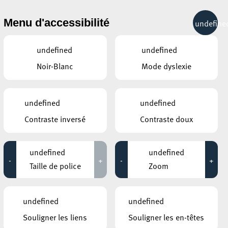
& RÉCRÉATION
MOBILITÉ
TOURIST INFO
Menu d'accessibilité
undefine
22°C
undefined
undefined
Noir-Blanc
Mode dyslexie
AUTRES ÉVÉNEMENTS
SIMILAIRES
ROCKHAL – ETABLISSEMENT PUBLIC
undefined
undefined
CENTRE DE MUSIQUES AMPLIFIÉES
FISCHER Z
ÉES
Contraste inversé
Contraste doux
25 septembre 2026
N
18:00 - 20:00
undefined
undefined
LA SOUFFLEUSE
-
+
-
+
Atelier de chants cap-
Taille de police
Zoom
verdiens
19 septembre 2026
hen
08:00 - 12:00
undefined
undefined
 aus
Souligner les liens
Souligner les en-têtes
ROCKHAL – ETABLISSEMENT PUBLIC
CENTRE DE MUSIQUES AMPLIFIÉES