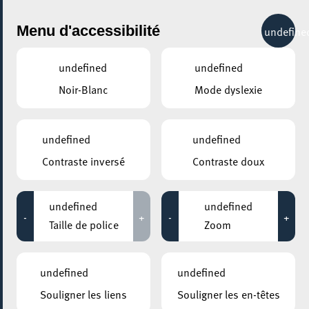
City Life
Menu d'accessibilité
undefine
undefined
undefined
Noir-Blanc
Mode dyslexie
undefined
undefined
Contraste inversé
Contraste doux
undefined
undefined
-
+
-
+
Taille de police
Zoom
AJOUTER À ICAL
undefined
undefined
COMMENT Y ACCÉDER
Souligner les liens
Souligner les en-têtes
PARTAGER L'ÉVENEMENT