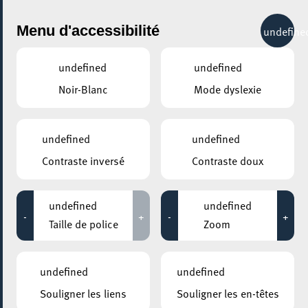
City Life
Menu d'accessibilité
undefine
undefined
undefined
Noir-Blanc
Mode dyslexie
undefined
undefined
Contraste inversé
Contraste doux
undefined
undefined
-
+
-
+
Taille de police
Zoom
AJOUTER À ICAL
undefined
undefined
COMMENT Y ACCÉDER
Souligner les liens
Souligner les en-têtes
PARTAGER L'ÉVENEMENT