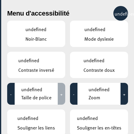
City Life
Menu d'accessibilité
undefine
undefined
undefined
Noir-Blanc
Mode dyslexie
undefined
undefined
Contraste inversé
Contraste doux
undefined
undefined
-
+
-
+
Taille de police
Zoom
AJOUTER À ICAL
undefined
undefined
COMMENT Y ACCÉDER
Souligner les liens
Souligner les en-têtes
PARTAGER L'ÉVENEMENT