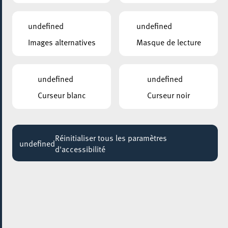
undefined
undefined
Images alternatives
Masque de lecture
undefined
undefined
Curseur blanc
Curseur noir
AJOUTER À ICAL
Réinitialiser tous les paramètres
undefined
PARTAGER L'ÉVENEMENT
d'accessibilité
Samedi 05 Octobre
20:00 - 23:45
BEI DE MINETTSDÄPP, BOARDGAME CAFÉ
Rockabillies