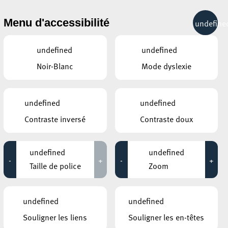
& RÉCRÉATION
MOBILITÉ
TOURIST INFO
Menu d'accessibilité
undefine
10°C
undefined
undefined
Noir-Blanc
Mode dyslexie
AUTRES ÉVÉNEMENTS
DU 04 OCTOBRE
RUE DE L’ALZETTE
undefined
undefined
Roue de la fortune
Contraste inversé
Contraste doux
11:00 - 17:00
MUSÉE NATIONAL DE LA RÉSISTANCE
RECONSTRUCTION
undefined
undefined
-
+
-
+
WORKSHOPS
Taille de police
Zoom
14:00 - 18:00
undefined
undefined
AUTRES ÉVÉNEMENTS
SIMILAIRES
Souligner les liens
Souligner les en-têtes