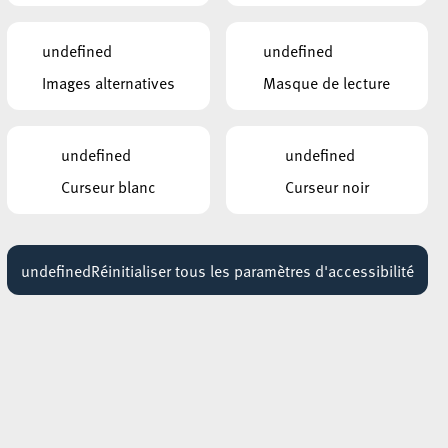
LA SOUFFLEUSE
Sonndesdësch
e,
13 septembre 2026
undefined
undefined
Images alternatives
Masque de lecture
ELTERECAFÉ – CAFÉ DES PARENTS
Teen Triple P
03 octobre 2026
undefined
undefined
UNIVERSITÉ POPULAIRE, AUDITOIRE
Curseur blanc
Curseur noir
(ESCH-BELVAL)
Ukrainian Language
courses
11 juillet 2026
undefined
Réinitialiser tous les paramètres d'accessibilité