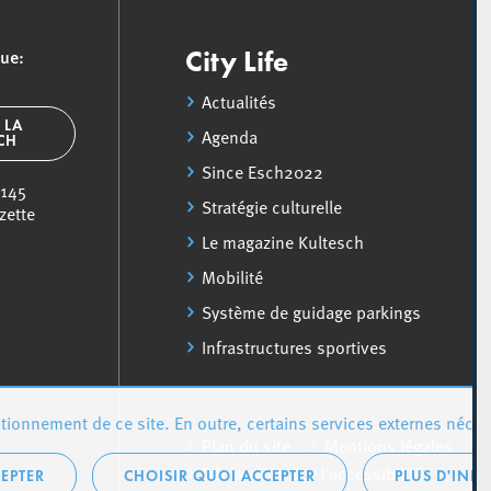
que:
City Life
Actualités
 LA
Agenda
SCH
Since Esch2022
 145
Stratégie culturelle
zette
Le magazine Kultesch
Mobilité
Système de guidage parkings
Infrastructures sportives
ionnement de ce site. En outre, certains services externes néces
Plan du site
Mentions légales
Déclaration sur l’accessibilité
EPTER
CHOISIR QUOI ACCEPTER
PLUS D'INF