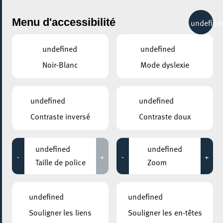
City Life
Menu d'accessibilité
undefine
undefined
undefined
Noir-Blanc
Mode dyslexie
undefined
undefined
Contraste inversé
Contraste doux
undefined
undefined
-
+
-
+
Taille de police
Zoom
undefined
undefined
AJOUTER À ICAL
Souligner les liens
Souligner les en-têtes
PARTAGER L'ÉVENEMENT