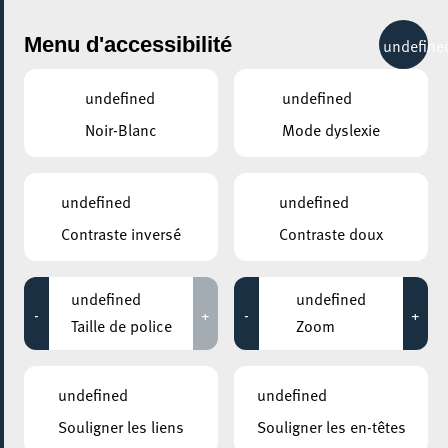
City Life
Menu d'accessibilité
undefine
undefined
undefined
Noir-Blanc
Mode dyslexie
undefined
undefined
Contraste inversé
Contraste doux
undefined
undefined
-
+
-
+
Taille de police
Zoom
undefined
undefined
AJOUTER À ICAL
Souligner les liens
Souligner les en-têtes
PARTAGER L'ÉVENEMENT