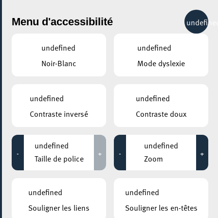
City Life
Menu d'accessibilité
undefine
undefined
undefined
Noir-Blanc
Mode dyslexie
GENRE
MUSIQUE
undefined
undefined
Contraste inversé
Contraste doux
LIEUX
Tous
undefined
undefined
-
+
-
+
Taille de police
Zoom
07 août 2020
undefined
undefined
Juicy
Souligner les liens
Souligner les en-têtes
21:30