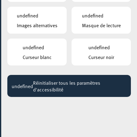
BESA Book folding – Upcycling mat Bicher
17:00 - 20:30
undefined
undefined
Images alternatives
Masque de lecture
BELVAL – PARKING SQUARE-MILE
Autokino 2020
Jusqu'au 06 août
undefined
undefined
ANNEXE22
Curseur blanc
Curseur noir
Exposition : Sollbruchstelle de Max Mertens
Jusqu'au 05 septembre
Réinitialiser tous les paramètres
HÔTEL DE VILLE D’ESCH-SUR-ALZETTE
undefined
d'accessibilité
MBSR – Conference Mindfulness
Jusqu'au 05 octobre
08 octobre 2020
Périphérie du 38ème Marché de la Poésie de