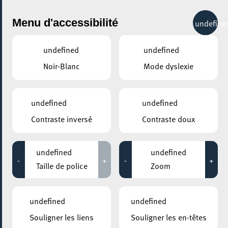
City Life
Menu d'accessibilité
undefine
undefined
undefined
Noir-Blanc
Mode dyslexie
GENRE
LITTÉRATURE
undefined
undefined
Contraste inversé
Contraste doux
LIEUX
Tous
undefined
undefined
-
+
-
+
Taille de police
Zoom
03 octobre 2020
undefined
undefined
ESCHER BIBLIOTHÉIK – BIBLIOTHÈQUE MUNICIPALE D’ESCH-SUR-
Souligner les liens
Souligner les en-têtes
ALZETTE