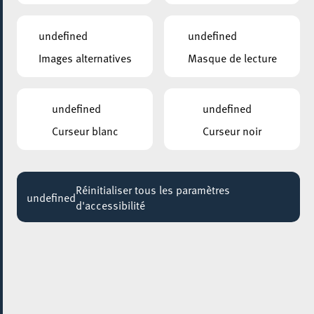
11:00 - 18:30
undefined
undefined
BELVAL – PARKING SQUARE-MILE
Images alternatives
Masque de lecture
Autokino 2020
Jusqu'au 06 août
undefined
undefined
ANNEXE22
Exposition : Sollbruchstelle de Max Mertens
Curseur blanc
Curseur noir
Jusqu'au 05 septembre
HÔTEL DE VILLE D’ESCH-SUR-ALZETTE
Réinitialiser tous les paramètres
MBSR – Conference Mindfulness
undefined
d'accessibilité
Jusqu'au 05 octobre
09 octobre 2021
FACILITEC
Inauguration