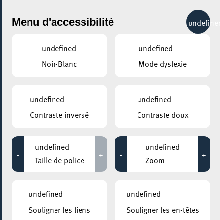
City Life
Menu d'accessibilité
undefine
undefined
undefined
Noir-Blanc
Mode dyslexie
GENRE
FOIRES & MARCHÉS
undefined
undefined
Contraste inversé
Contraste doux
LIEUX
Tous
undefined
undefined
-
+
-
+
Taille de police
Zoom
18 septembre 2021
undefined
undefined
PLACE DE L’HÔTEL DE VILLE ESCH-SUR-ALZETTE
Souligner les liens
Souligner les en-têtes
Escher Familljendag