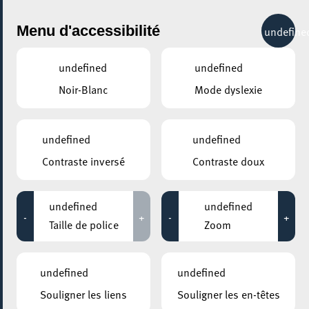
City Life
Menu d'accessibilité
undefine
undefined
undefined
Noir-Blanc
Mode dyslexie
GENRE
SPORT - AUTRES
undefined
undefined
Contraste inversé
Contraste doux
LIEUX
Tous
undefined
undefined
-
+
-
+
Taille de police
Zoom
03 janvier 2022
undefined
undefined
MOSAÏQUE CLUB – CLUB SENIOR À ESCH/ALZETTE
Souligner les liens
Souligner les en-têtes
Groupe de marche interculturel