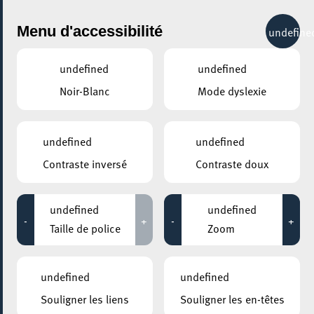
City Life
Menu d'accessibilité
undefine
undefined
undefined
Noir-Blanc
Mode dyslexie
GENRE
PERFORMANCES THÉÂTRALES
undefined
undefined
Contraste inversé
Contraste doux
LIEUX
Tous
undefined
undefined
-
+
-
+
Taille de police
Zoom
05 juin 2022
undefined
undefined
CENTRE NATURE ET FORÊT ELLERGRONN
Souligner les liens
Souligner les en-têtes
De Grénge Mann