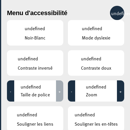
City Life
Menu d'accessibilité
undefine
undefined
undefined
Noir-Blanc
Mode dyslexie
GENRE
SANTÉ & BIEN-ÊTRE - AUTRES
undefined
undefined
Contraste inversé
Contraste doux
LIEUX
Tous
undefined
undefined
-
+
-
+
Taille de police
Zoom
16 avril 2024
undefined
undefined
ELTERECAFÉ – CAFÉ DES PARENTS
Souligner les liens
Souligner les en-têtes
Babymassage