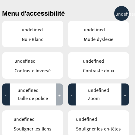
& RÉCRÉATION
MOBILITÉ
TOURIST INFO
Menu d'accessibilité
undefine
12°C
undefined
undefined
Noir-Blanc
Mode dyslexie
ÉVÉNEMENTS CONTINUS
undefined
undefined
30 JUIN 2020
Contraste inversé
Contraste doux
GALERIE D’ART DU ESCHER THEATER
Leo Capus
undefined
undefined
-
+
-
+
Jusqu'au 25 juillet
Taille de police
Zoom
HÔTEL DE VILLE D’ESCH-SUR-ALZETTE
MBSR – Conference Mindfulness
undefined
undefined
Jusqu'au 05 octobre
Souligner les liens
Souligner les en-têtes