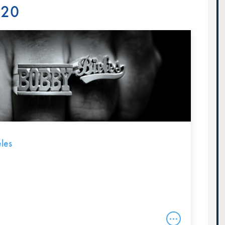
020
les