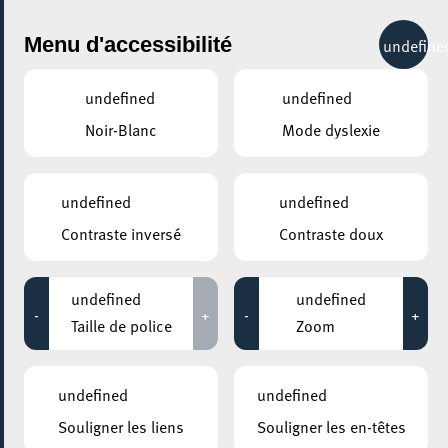
City Life
Menu d'accessibilité
undefine
undefined
undefined
Noir-Blanc
Mode dyslexie
GENRE
ORCHESTRE
undefined
undefined
Contraste inversé
Contraste doux
LIEUX
Tous
undefined
undefined
-
+
-
+
Taille de police
Zoom
17 novembre 2023
undefined
undefined
ESCHER THEATER – ESCH-SUR-ALZETTE
Souligner les liens
Souligner les en-têtes
HMEsch goes Beethoven