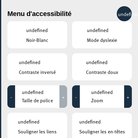
City Life
Menu d'accessibilité
undefine
undefined
undefined
Noir-Blanc
Mode dyslexie
GENRE
NIGHTLIFE
undefined
undefined
Contraste inversé
Contraste doux
LIEUX
Tous
undefined
undefined
-
+
-
+
Taille de police
Zoom
15 août 2020
undefined
undefined
WICKI BEACH
Souligner les liens
Souligner les en-têtes
La Benelux with Lost Frequencies