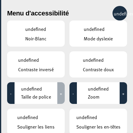
City Life
Menu d'accessibilité
undefine
undefined
undefined
Noir-Blanc
Mode dyslexie
GENRE
LITTÉRATURE
undefined
undefined
Contraste inversé
Contraste doux
LIEUX
Tous
undefined
undefined
-
+
-
+
Taille de police
Zoom
03 octobre 2020
undefined
undefined
ESCHER BIBLIOTHÉIK – BIBLIOTHÈQUE MUNICIPALE D’ESCH-SUR-
Souligner les liens
Souligner les en-têtes
ALZETTE