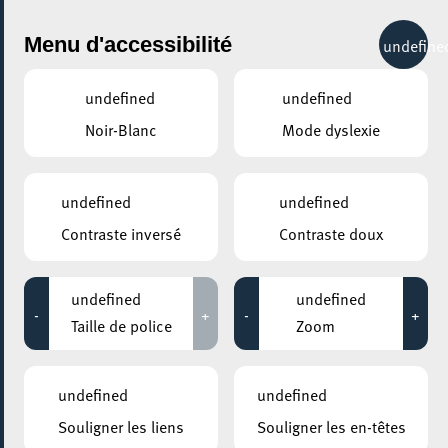
City Life
Menu d'accessibilité
undefine
undefined
undefined
Noir-Blanc
Mode dyslexie
GENRE
EXPOSITIONS
undefined
undefined
Contraste inversé
Contraste doux
LIEUX
Tous
undefined
undefined
-
+
-
+
Taille de police
Zoom
19 septembre 2020
undefined
undefined
CENTRE SHOPPING BELVAL PLAZA
Souligner les liens
Souligner les en-têtes
Imag(IN) Belval Plaz’ART