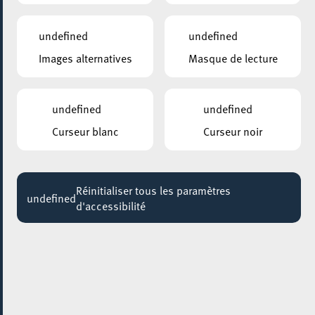
Jusqu'au 03 octobre
undefined
undefined
God is a Drag Queen
Images alternatives
Masque de lecture
Jusqu'au 31 juillet
BELVAL – PARKING SQUARE-MILE
undefined
undefined
Autokino 2020
Curseur blanc
Curseur noir
Jusqu'au 06 août
ANNEXE22
Exposition : Sollbruchstelle de Max Mertens
Réinitialiser tous les paramètres
undefined
Jusqu'au 05 septembre
d'accessibilité
HÔTEL DE VILLE D’ESCH-SUR-ALZETTE
MBSR – Conference Mindfulness
Jusqu'au 05 octobre
26 septembre 2020