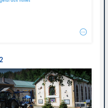
gétal aux huiles
22