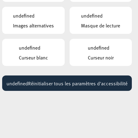
Exposition : Sollbruchstelle de Max
Mertens
undefined
undefined
Jusqu'au 05 septembre
Images alternatives
Masque de lecture
HÔTEL DE VILLE D’ESCH-SUR-ALZETTE
MBSR – Conference Mindfulness
undefined
undefined
Jusqu'au 05 octobre
Curseur blanc
Curseur noir
undefined
Réinitialiser tous les paramètres d'accessibilité