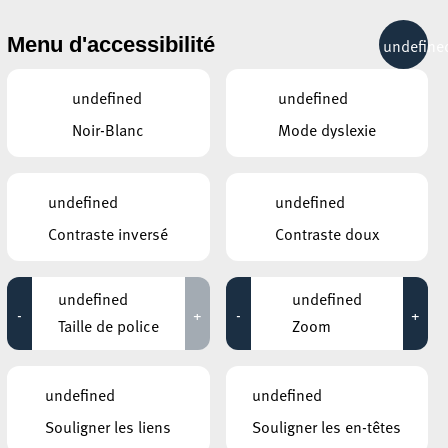
& RÉCRÉATION
MOBILITÉ
TOURIST INFO
Menu d'accessibilité
undefine
15°C
undefined
undefined
Noir-Blanc
Mode dyslexie
ÉVÉNEMENTS CONTINUS
undefined
undefined
31 JUILLET 2020
Contraste inversé
Contraste doux
God is a Drag Queen
Jusqu'au 31 juillet
undefined
undefined
-
+
-
+
Taille de police
Zoom
BELVAL – PARKING SQUARE-MILE
Autokino 2020
undefined
undefined
Jusqu'au 06 août
Souligner les liens
Souligner les en-têtes
ANNEXE22