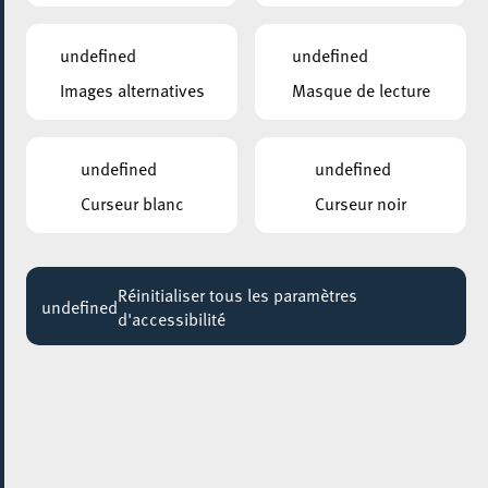
God is a Drag Queen
undefined
undefined
Jusqu'au 31 juillet
Images alternatives
Masque de lecture
BELVAL – PARKING SQUARE-MILE
Autokino 2020
undefined
undefined
Jusqu'au 06 août
Curseur blanc
Curseur noir
ANNEXE22
Exposition : Sollbruchstelle de Max Mertens
Jusqu'au 05 septembre
Réinitialiser tous les paramètres
undefined
d'accessibilité
HÔTEL DE VILLE D’ESCH-SUR-ALZETTE
MBSR – Conference Mindfulness
Jusqu'au 05 octobre
28 juin 2025