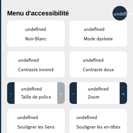
City Life
Menu d'accessibilité
undefine
undefined
undefined
Noir-Blanc
Mode dyslexie
GENRE
ARTS & DESIGN - AUTRES
undefined
undefined
Contraste inversé
Contraste doux
LIEUX
Tous
undefined
undefined
-
+
-
+
Taille de police
Zoom
16 décembre 2022
undefined
undefined
ESCHER THEATER – ESCH-SUR-ALZETTE
Souligner les liens
Souligner les en-têtes
Atelier autour de la caricature au théâtre