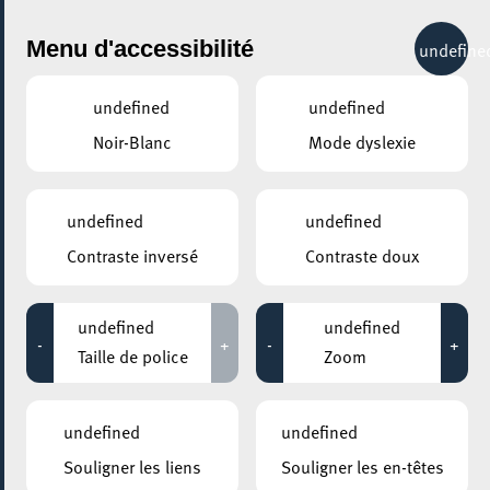
City Life
Menu d'accessibilité
undefine
undefined
undefined
Noir-Blanc
Mode dyslexie
GENRE
JAZZ
undefined
undefined
Contraste inversé
Contraste doux
LIEUX
Tous
undefined
undefined
-
+
-
+
Taille de police
Zoom
10 avril 2023
undefined
undefined
ROCKHAL – ETABLISSEMENT PUBLIC CENTRE DE MUSIQUES
Souligner les liens
Souligner les en-têtes
AMPLIFIÉES