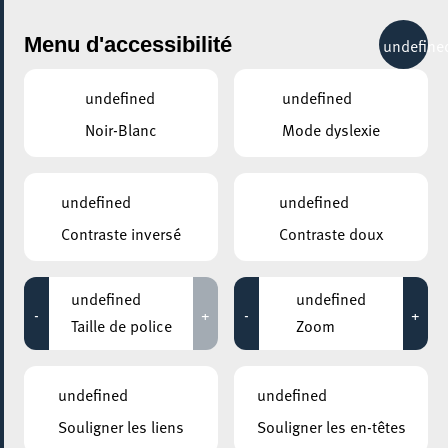
City Life
Menu d'accessibilité
undefine
undefined
undefined
Noir-Blanc
Mode dyslexie
GENRE
HISTOIRE NATURELLE
undefined
undefined
Contraste inversé
Contraste doux
LIEUX
Tous
undefined
undefined
-
+
-
+
Taille de police
Zoom
15 avril 2022
undefined
undefined
CENTRE NATURE ET FORÊT ELLERGRONN
Souligner les liens
Souligner les en-têtes
Escargot ou limace nue ?