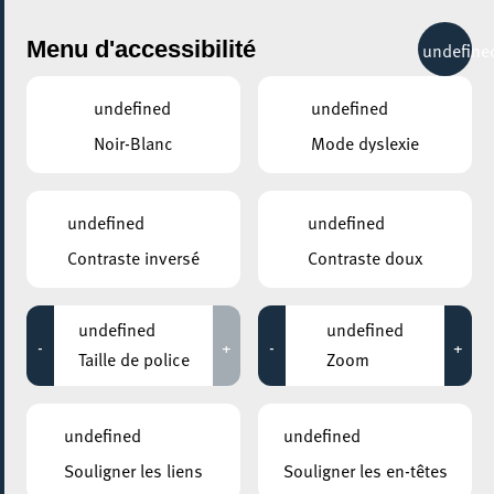
City Life
Menu d'accessibilité
undefine
undefined
undefined
Noir-Blanc
Mode dyslexie
GENRE
NOURRISSON
undefined
undefined
Contraste inversé
Contraste doux
LIEUX
Tous
undefined
undefined
-
+
-
+
Taille de police
Zoom
05 octobre 2022
undefined
undefined
ELTERECAFÉ – CAFÉ DES PARENTS
Souligner les liens
Souligner les en-têtes
Café des grands-parents