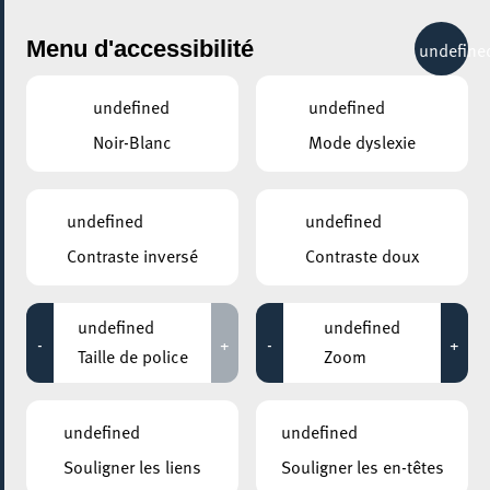
City Life
Menu d'accessibilité
undefine
undefined
undefined
Noir-Blanc
Mode dyslexie
GENRE
FITNESS
undefined
undefined
Contraste inversé
Contraste doux
LIEUX
Tous
undefined
undefined
-
+
-
+
Taille de police
Zoom
13 juin 2024
undefined
undefined
MOSAÏQUE CLUB – CLUB SENIOR À ESCH/ALZETTE
Souligner les liens
Souligner les en-têtes
Découverte des installations sportives publique