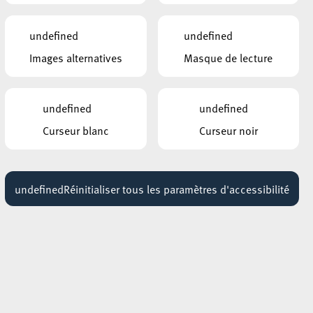
Exposition : Sollbruchstelle de Max
Mertens
undefined
undefined
Jusqu'au 05 septembre
Images alternatives
Masque de lecture
HÔTEL DE VILLE D’ESCH-SUR-ALZETTE
MBSR – Conference Mindfulness
undefined
undefined
Jusqu'au 05 octobre
Curseur blanc
Curseur noir
undefined
Réinitialiser tous les paramètres d'accessibilité