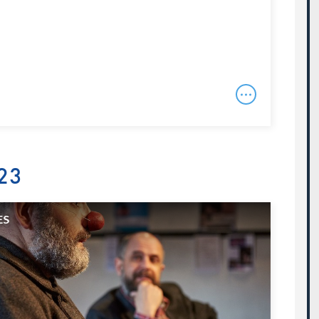
23
ES