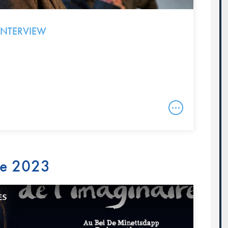
’INTERVIEW
re 2023
ES