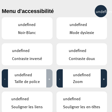
& RÉCRÉATION
MOBILITÉ
TOURIST INFO
Menu d'accessibilité
undefine
29°C
undefined
undefined
Noir-Blanc
Mode dyslexie
ÉVÉNEMENTS CONTINUS
undefined
undefined
31 JUILLET 2020
Contraste inversé
Contraste doux
God is a Drag Queen
Jusqu'au 31 juillet
undefined
undefined
-
+
-
+
Taille de police
Zoom
BELVAL – PARKING SQUARE-MILE
Autokino 2020
undefined
undefined
Jusqu'au 06 août
Souligner les liens
Souligner les en-têtes
ANNEXE22