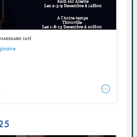
 BOARDGAME CAFÉ
ginaire
e
25