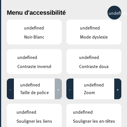
City Life
Menu d'accessibilité
undefine
undefined
undefined
Noir-Blanc
Mode dyslexie
GENRE
MUSIQUE
undefined
undefined
Contraste inversé
Contraste doux
LIEUX
Tous
undefined
undefined
-
+
-
+
Taille de police
Zoom
14 juillet 2020
undefined
undefined
ESCHER THEATER – ESCH-SUR-ALZETTE
Souligner les liens
Souligner les en-têtes
Ma Baraque Vagabonde