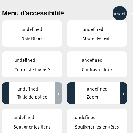
& RÉCRÉATION
MOBILITÉ
TOURIST INFO
Menu d'accessibilité
undefine
18°C
undefined
undefined
Noir-Blanc
Mode dyslexie
ÉVÉNEMENTS CONTINUS
undefined
undefined
11 AOÛT 2020
Contraste inversé
Contraste doux
PLACE DE LA RÉSISTANCE/BRILL
Yoga in the city
undefined
undefined
-
+
-
+
Jusqu'au 23 août
Taille de police
Zoom
ANNEXE22
Exposition : Sollbruchstelle de Max
undefined
undefined
Mertens
Souligner les liens
Souligner les en-têtes
Jusqu'au 05 septembre