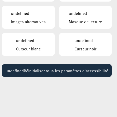
HÔTEL DE VILLE D’ESCH-SUR-ALZETTE
undefined
undefined
MBSR – Conference Mindfulness
Images alternatives
Masque de lecture
Jusqu'au 05 octobre
undefined
undefined
Curseur blanc
Curseur noir
undefined
Réinitialiser tous les paramètres d'accessibilité