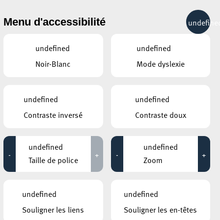
& RÉCRÉATION
MOBILITÉ
TOURIST INFO
Menu d'accessibilité
undefine
22°C
undefined
undefined
Noir-Blanc
Mode dyslexie
ÉVÉNEMENTS CONTINUS
undefined
undefined
11 AOÛT 2020
Contraste inversé
Contraste doux
PLACE DE LA RÉSISTANCE/BRILL
Yoga in the city
undefined
undefined
-
+
-
+
Jusqu'au 23 août
Taille de police
Zoom
ANNEXE22
Exposition : Sollbruchstelle de Max
undefined
undefined
Mertens
Souligner les liens
Souligner les en-têtes
Jusqu'au 05 septembre