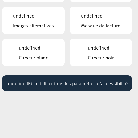
HÔTEL DE VILLE D’ESCH-SUR-ALZETTE
undefined
undefined
MBSR – Conference Mindfulness
Images alternatives
Masque de lecture
Jusqu'au 05 octobre
undefined
undefined
Curseur blanc
Curseur noir
undefined
Réinitialiser tous les paramètres d'accessibilité