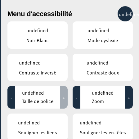
City Life
Menu d'accessibilité
undefine
undefined
undefined
Noir-Blanc
Mode dyslexie
GENRE
ARTS & DESIGN
undefined
undefined
Contraste inversé
Contraste doux
LIEUX
Tous
undefined
undefined
-
+
-
+
Taille de police
Zoom
30 novembre 2020
undefined
undefined
ESCH2022 / TERRITOIRE LUXEMBOURG
Souligner les liens
Souligner les en-têtes
FENÊTRE OUVERTE