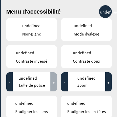
City Life
Menu d'accessibilité
undefine
undefined
undefined
Noir-Blanc
Mode dyslexie
GENRE
TENNIS DE TABLE
undefined
undefined
Contraste inversé
Contraste doux
LIEUX
Tous
undefined
undefined
-
+
-
+
Taille de police
Zoom
25 avril 2024
undefined
undefined
COHS
Souligner les liens
Souligner les en-têtes
Tennis de table / Dësch-Tennis