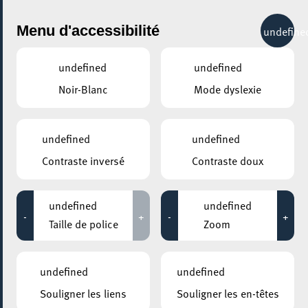
City Life
Menu d'accessibilité
undefine
undefined
undefined
Noir-Blanc
Mode dyslexie
GENRE
REGGAE
undefined
undefined
Contraste inversé
Contraste doux
LIEUX
Tous
undefined
undefined
-
+
-
+
Taille de police
Zoom
11 février 2022
undefined
undefined
MESA MAISON DE LA TRANSITION
Souligner les liens
Souligner les en-têtes
Soirée reggae Saint-Valentin – avec Julio, repas