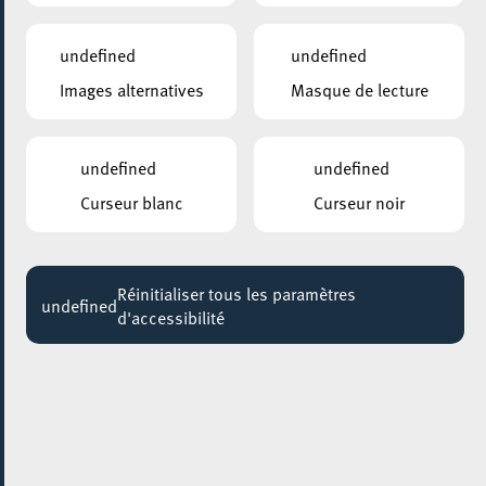
végétarien et cap-verdien
20:00 - 22:00
undefined
undefined
Images alternatives
Masque de lecture
undefined
undefined
Curseur blanc
Curseur noir
Réinitialiser tous les paramètres
undefined
d'accessibilité