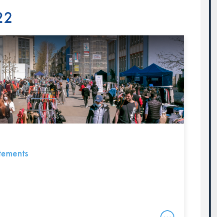
22
tements