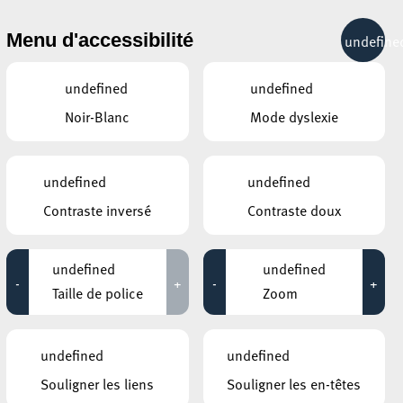
& RÉCRÉATION
MOBILITÉ
TOURIST INFO
Menu d'accessibilité
undefine
11°C
undefined
undefined
Noir-Blanc
Mode dyslexie
ÉVÉNEMENTS CONTINUS
undefined
undefined
25 AOÛT 2020
Contraste inversé
Contraste doux
ANNEXE22
Exposition : Sollbruchstelle de Max
undefined
undefined
Mertens
-
+
-
+
Taille de police
Zoom
Jusqu'au 05 septembre
HÔTEL DE VILLE D’ESCH-SUR-ALZETTE
undefined
undefined
MBSR – Conference Mindfulness
Souligner les liens
Souligner les en-têtes
Jusqu'au 05 octobre