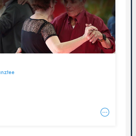
anztee