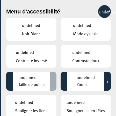
City Life
Menu d'accessibilité
undefine
undefined
undefined
Noir-Blanc
Mode dyslexie
GENRE
OPÉRA
undefined
undefined
Contraste inversé
Contraste doux
LIEUX
Tous
undefined
undefined
-
+
-
+
Taille de police
Zoom
10 décembre 2022
undefined
undefined
KINEPOLIS KIRCHBERG
Souligner les liens
Souligner les en-têtes
Opéra MET "The Hours"