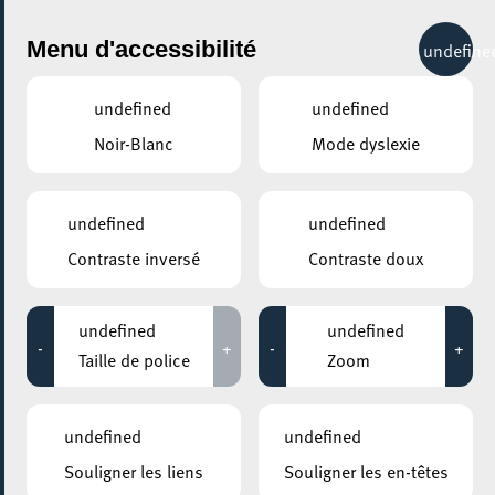
City Life
Menu d'accessibilité
undefine
undefined
undefined
Noir-Blanc
Mode dyslexie
GENRE
POP
undefined
undefined
Contraste inversé
Contraste doux
LIEUX
Tous
undefined
undefined
-
+
-
+
Taille de police
Zoom
06 décembre 2022
undefined
undefined
ROCKHAL – ETABLISSEMENT PUBLIC CENTRE DE MUSIQUES
Souligner les liens
Souligner les en-têtes
AMPLIFIÉES