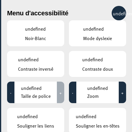
City Life
Menu d'accessibilité
undefine
undefined
undefined
Noir-Blanc
Mode dyslexie
GENRE
THÉÂTRE
undefined
undefined
Contraste inversé
Contraste doux
LIEUX
Tous
undefined
undefined
-
+
-
+
Taille de police
Zoom
11 septembre 2021
undefined
undefined
CENTRE D’ACCUEIL ELLERGRONN
Souligner les liens
Souligner les en-têtes
Floralia