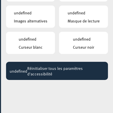
19:15 - 22:15
undefined
undefined
CENTRE NATURE ET FORÊT ELLERGRONN
Images alternatives
Masque de lecture
so dunkle hier
20:00
undefined
undefined
ANNEXE22
Exposition : Sollbruchstelle de Max Mertens
Curseur blanc
Curseur noir
Jusqu'au 05 septembre
HÔTEL DE VILLE D’ESCH-SUR-ALZETTE
Réinitialiser tous les paramètres
MBSR – Conference Mindfulness
undefined
d'accessibilité
Jusqu'au 05 octobre
01 octobre 2021
AALT STADHAUS
De Bësch