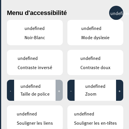
City Life
Menu d'accessibilité
undefine
undefined
undefined
Noir-Blanc
Mode dyslexie
GENRE
SCIENCE & TECHNOLOGIE
undefined
undefined
Contraste inversé
Contraste doux
LIEUX
Tous
undefined
undefined
-
+
-
+
Taille de police
Zoom
06 octobre 2020
undefined
undefined
UNIVERSITÉ DU LUXEMBOURG – CAMPUS BELVAL
Souligner les liens
Souligner les en-têtes
CyberDay.lu