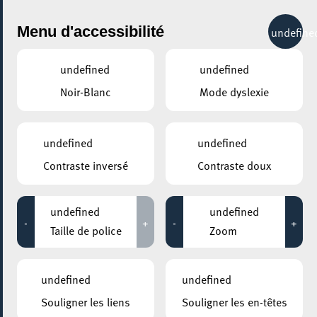
City Life
Menu d'accessibilité
undefine
undefined
undefined
Noir-Blanc
Mode dyslexie
GENRE
ELECTRO
undefined
undefined
Contraste inversé
Contraste doux
LIEUX
Tous
undefined
undefined
-
+
-
+
Taille de police
Zoom
03 décembre 2021
undefined
undefined
MESA MAISON DE LA TRANSITION
Souligner les liens
Souligner les en-têtes
Soirée Dj José