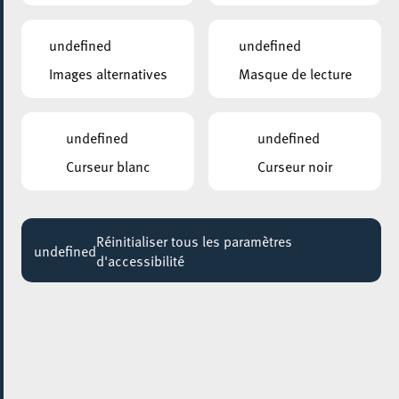
Universe of Research"
08:00
undefined
undefined
Jusqu'au 05 avril
Images alternatives
Masque de lecture
BELVAL – PARKING SQUARE-MILE
Autokino 2020
undefined
undefined
Jusqu'au 06 août
Curseur blanc
Curseur noir
ANNEXE22
Exposition : Sollbruchstelle de Max Mertens
Jusqu'au 05 septembre
Réinitialiser tous les paramètres
undefined
d'accessibilité
HÔTEL DE VILLE D’ESCH-SUR-ALZETTE
MBSR – Conference Mindfulness
Jusqu'au 05 octobre
30 novembre 2022