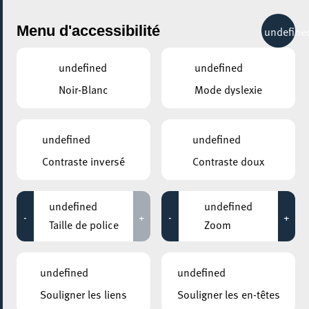
City Life
Menu d'accessibilité
undefine
undefined
undefined
Noir-Blanc
Mode dyslexie
GENRE
ART
undefined
undefined
Contraste inversé
Contraste doux
LIEUX
Tous
undefined
undefined
-
+
-
+
Taille de police
Zoom
09 mars 2022
undefined
undefined
LUXEMBOURG LEARNING CENTRE
Souligner les liens
Souligner les en-têtes
Science Comic Exhibition "LUX:plorations – A