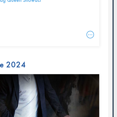
rag Queen Showact
re 2024